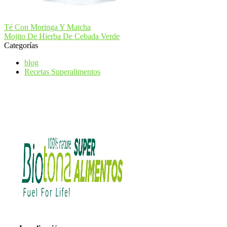
Navegación
Previous
Té Con Moringa Y Matcha
post:
Next
Mojito De Hierba De Cebada Verde
de
post:
Categorías
entradas
blog
Recetas Superalimentos