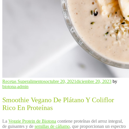
Categories
Recetas Superalimentos
octubre 20, 2021
diciembre 20, 2023
by
biotona-admin
Smoothie Vegano De Plátano Y Coliflor
Rico En Proteínas
La
Veggie Protein de Biotona
contiene proteínas del arroz integral,
de guisantes y de
semillas de cáñamo
, que proporcionan un espectro