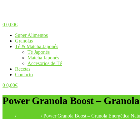
0
0,00
€
Menu
Super Alimentos
Granolas
Té & Matcha Japonés
Té Japonés
Matcha Japonés
Accesorios de Té
Recetas
Contacto
0
0,00
€
Power Granola Boost – Granola
Inicio
/
Novedades
/
Power Granola Boost – Granola Energética Natu