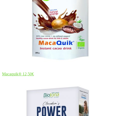
Macaquik®
12,50
€