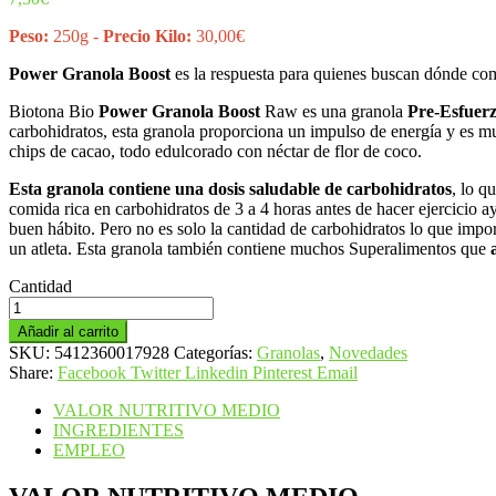
Peso:
250g -
Precio Kilo:
30,00€
Power Granola Boost
es la respuesta para quienes buscan dónde c
Biotona Bio
Power Granola Boost
Raw es una granola
Pre-Esfuer
carbohidratos, esta granola proporciona un impulso de energía y es mu
chips de cacao, todo edulcorado con néctar de flor de coco.
Esta granola contiene una dosis saludable de carbohidratos
, lo q
comida rica en carbohidratos de 3 a 4 horas antes de hacer ejercicio ay
buen hábito. Pero no es solo la cantidad de carbohidratos lo que impor
un atleta. Esta granola también contiene muchos Superalimentos que
Cantidad
Power
Granola
Añadir al carrito
Boost
SKU:
5412360017928
Categorías:
Granolas
,
Novedades
-
Share:
Facebook
Twitter
Linkedin
Pinterest
Email
Granola
Energética
VALOR NUTRITIVO MEDIO
Natural
INGREDIENTES
cantidad
EMPLEO