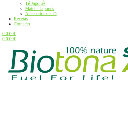
Té Japonés
Matcha Japonés
Accesorios de Té
Recetas
Contacto
0
0,00
€
0
0,00
€
Menu