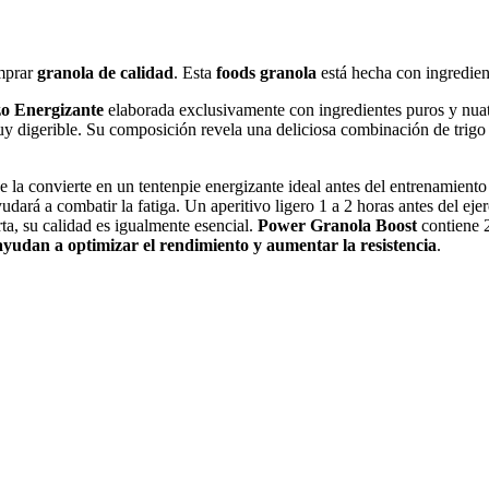
omprar
granola de calidad
. Esta
foods granola
está hecha con ingredien
zo Energizante
elaborada exclusivamente con ingredientes puros y nuat
y digerible. Su composición revela una deliciosa combinación de trigo s
ue la convierte en un tentenpie energizante ideal antes del entrenamie
udará a combatir la fatiga. Un aperitivo ligero 1 a 2 horas antes del ej
ta, su calidad es igualmente esencial.
Power Granola Boost
contiene 2
ayudan a optimizar el rendimiento y aumentar la resistencia
.