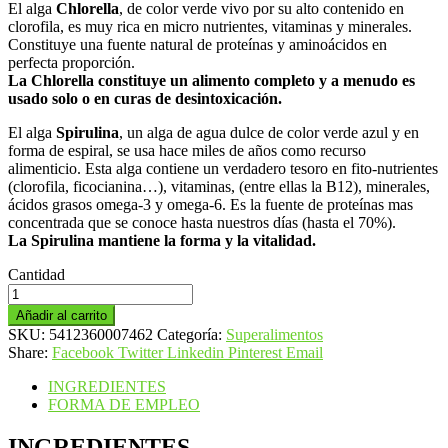
El alga
Chlorella
, de color verde vivo por su alto contenido en
clorofila, es muy rica en micro nutrientes, vitaminas y minerales.
Constituye una fuente natural de proteínas y aminoácidos en
perfecta proporción.
La Chlorella constituye un alimento completo y a menudo es
usado solo o en curas de desintoxicación.
El alga
Spirulina
, un alga de agua dulce de color verde azul y en
forma de espiral, se usa hace miles de años como recurso
alimenticio. Esta alga contiene un verdadero tesoro en fito-nutrientes
(clorofila, ficocianina…), vitaminas, (entre ellas la B12), minerales,
ácidos grasos omega-3 y omega-6. Es la fuente de proteínas mas
concentrada que se conoce hasta nuestros días (hasta el 70%).
La Spirulina mantiene la forma y la vitalidad.
Cantidad
Biotona
Algas
Añadir al carrito
Chlorella
SKU:
5412360007462
Categoría:
Superalimentos
+
Share:
Facebook
Twitter
Linkedin
Pinterest
Email
Spirulina
cantidad
INGREDIENTES
FORMA DE EMPLEO
INGREDIENTES