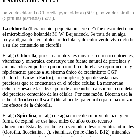
polvo de chlorella (Chlorella pyrenoidosa) (50%), polvo de spirulina
(Spirulina platensis) (50%).
La chlorella
(literalmente ‘pequeña hoja verde’) fue descubierta por
el microbiólogo holandés M. W. Beijericnck. Se trata de un alga
muy antigua, de agua dulce, unicelular y de color verde vivo debido
a su alto contenido en clorofila.
El alga
Chlorella
, por su naturaleza es muy rica en micro nutrientes,
vitaminas y minerales, constituye una fuente natural de proteínas y
aminoácidos en perfecta proporción. La chlorella se reproduce muy
rápidamente gracias a su sistema único de crecimiento CGF
(Chlorella Growth Factor), un complejo grupo de sustancias
preciosas que se encuentran en el núcleo celular. La membrana
celular espesa de las algas, permite a menudo la absorción completa
del precioso contenido de las células. Por esta razón, Biotona usa la
calidad ‘
broken cell wall
’ (literalmente ‘pared rota) para maximizar
los efectos de la chlorella.
El alga
Spirulina
, un alga de agua dulce de color verde azul y en
forma de espiral, se usa hace miles de años como recurso
alimenticio. Esta alga contiene un verdadero tesoro en fito-nutrientes
(clorofila, ficocianina…), vitaminas, (entre ellas la B12), minerales,