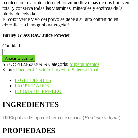
recolección a la obtención del polvo no lleva mas de dos horas en
total y conserva todas las vitaminas, minerales y enzimas de la
hierba de cebada.
El color verde vivo del polvo se debe a su alto contenido en
clorofila, ¡la hemoglobina vegetal!.
Barley Grass Raw Juice Powder
Cantidad
Biotona
Hierba
Añadir al carrito
de
SKU:
5412360020959
Categoría:
Superalimentos
Cebada
Share:
Facebook
Twitter
Linkedin
Pinterest
Email
cantidad
INGREDIENTES
PROPIEDADES
FORMA DE EMPLEO
INGREDIENTES
100% polvo de jugo de hierba de cebada (
Hordeum vulgare
)
PROPIEDADES