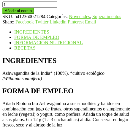
Ashwagandha
cantidad
Añadir al carrito
SKU:
5412360021284
Categorías:
Novedades
,
Superalimentos
Share:
Facebook
Twitter
Linkedin
Pinterest
Email
INGREDIENTES
FORMA DE EMPLEO
INFORMACION NUTRICIONAL
RECETAS
INGREDIENTES
Ashwagandha de la India* (100%). *cultivo ecológico
(Withania somnifera)
FORMA DE EMPLEO
Añada Biotona bio Ashwagandha a sus smoothies y batidos en
combinación con jugo de frutas, otros superalimentos o simplemente
en leche (vegetal) o yogurt, como prefiera. Añada un toque de salud
a sus platos. 6 a 12 g (1 a 3 cucharaditas) al día. Conservar en lugar
fresco, seco y al abrigo de la luz.