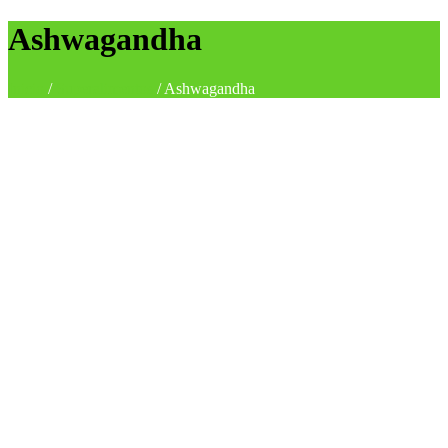
Ashwagandha
Inicio
/
Superalimentos
/
Ashwagandha