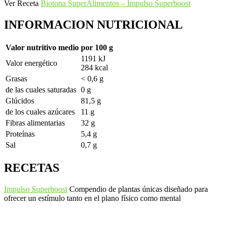
Ver Receta
Biotona SuperAlimentos – Impulso Superboost
INFORMACION NUTRICIONAL
Valor nutritivo medio
por 100 g
1191 kJ
Valor energético
284 kcal
Grasas
< 0,6 g
de las cuales saturadas
0 g
Glúcidos
81,5 g
de los cuales azúcares
11 g
Fibras alimentarias
32 g
Proteínas
5,4 g
Sal
0,7 g
RECETAS
Impulso Superboost
Compendio de plantas únicas diseñado para
ofrecer un estímulo tanto en el plano físico como mental